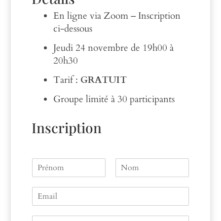
En ligne via Zoom – Inscription
ci-dessous
Jeudi 24 novembre de 19h00 à
20h30
Tarif :
GRATUIT
Groupe limité à 30 participants
Inscription
N
a
P
N
m
r
o
E
e
é
m
m
n
a
o
V
m