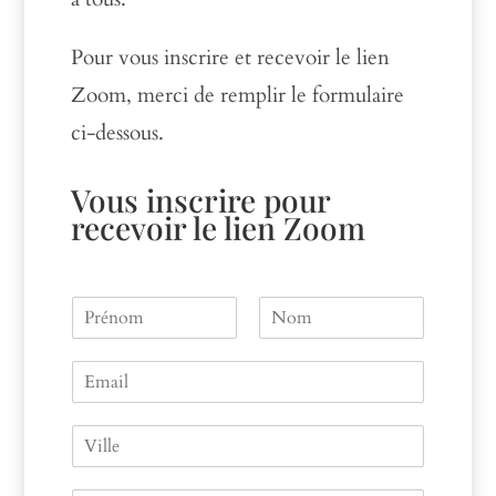
Pour vous inscrire et recevoir le lien
Zoom, merci de remplir le formulaire
ci-dessous.
Vous inscrire pour
recevoir le lien Zoom
N
a
P
N
m
r
o
E
e
é
m
m
n
a
o
V
m
i
i
l
l
*