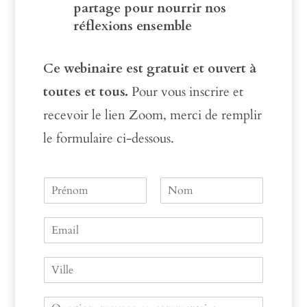
partage pour nourrir nos
réflexions ensemble
Ce webinaire est gratuit et ouvert à
toutes et tous.
Pour vous inscrire et
recevoir le lien Zoom, merci de remplir
le formulaire ci-dessous.
N
a
P
N
m
r
o
E
e
é
m
m
n
a
o
V
m
i
i
l
l
*
C
l