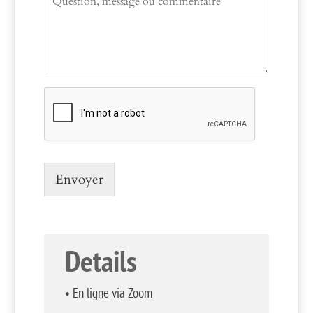
o
e
m
m
e
n
t
o
r
M
e
s
s
a
Envoyer
g
e
Details
• En ligne via Zoom