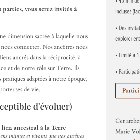
•
45 min de 
 parties, vous serez invités à
incluses (fac
•
Des invitat
une dimension sacrée à laquelle nous
explorer ent
e nous connecter. Nos ancêtres nous
•
Limité à 1
liens ancrés dans la réciprocité, à
e et de notre rôle sur Terre. Ils
•
Participat
s pratiques adaptées à notre époque,
 porteuses de vie.
Partic
eptible d’évoluer)
Cet ateli
lien ancestral à la Terre
Marie Vol
ens intimes et vivants que nos ancêtres