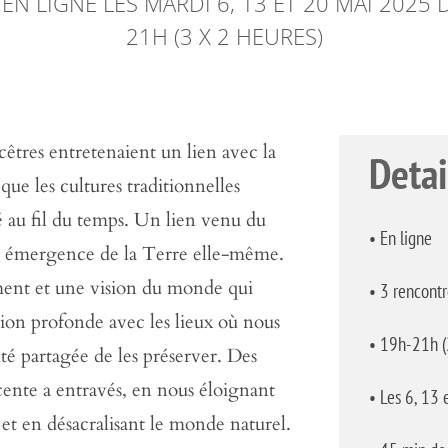
 EN LIGNE LES MARDI 6, 13 ET 20 MAI 2025 
21H (3 X 2 HEURES)
cêtres entretenaient un lien avec la
Detai
que les cultures traditionnelles
é au fil du temps. Un lien venu du
• En ligne
re émergence de la Terre elle-même.
ent et une vision du monde qui
•
3 rencontr
ion profonde avec les lieux où nous
•
19h-21h (
ité partagée de les préserver. Des
écente a entravés, en nous éloignant
•
Les 6, 13 
 et en désacralisant le monde naturel.