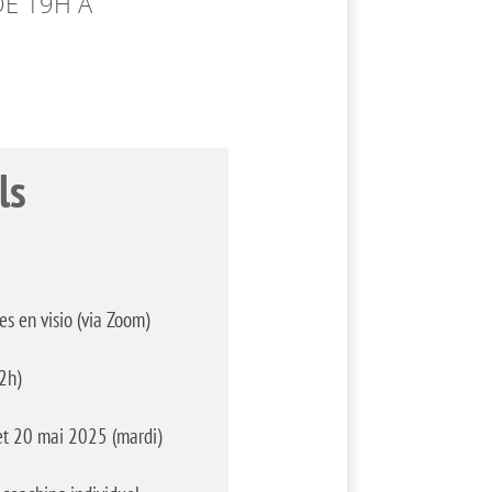
DE 19H À
ls
es en visio (via Zoom)
2h)
et 20 mai 2025 (mardi)