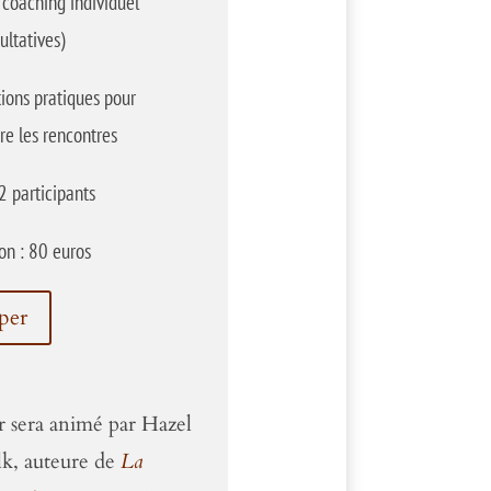
coaching individuel
ultatives)
ions pratiques pour
re les rencontres
2 participants
ion : 80 euros
iper
er sera animé par Hazel
k, auteure de
La